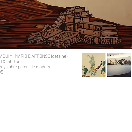
AQUIM, MÁRIO E AFFONSO (detalhe)
0 X 1500 cm
ray sobre painel de madeira
85