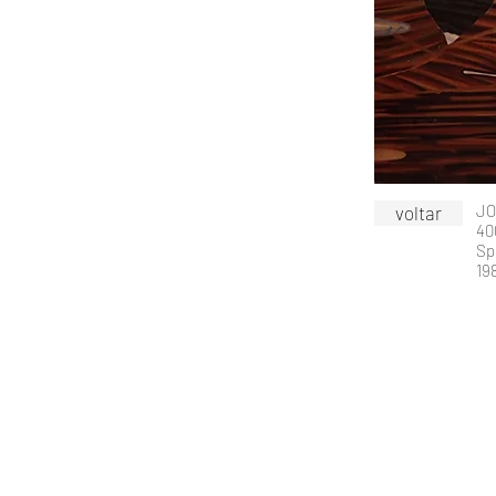
JO
voltar
40
Sp
19