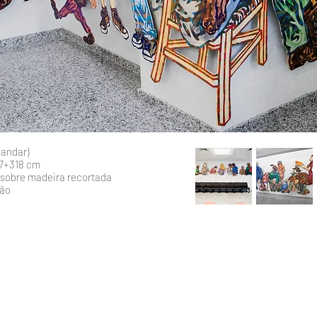
 andar)
77+318 cm
y sobre madeira recortada
ão