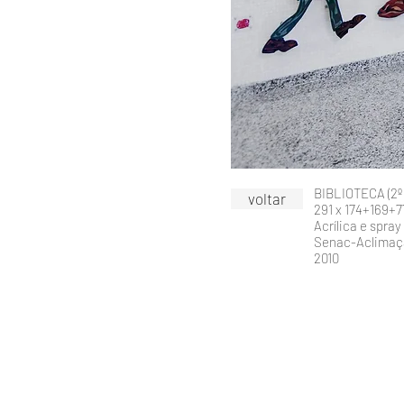
BIBLIOTECA (2º
voltar
291 x 174+169+
Acrílica e spra
Senac-Aclimaç
2010