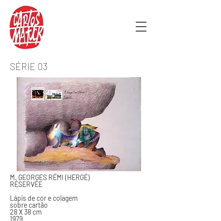
SÉRIE 03
M. GEORGES RÉMI (HERGÉ)
RÉSERVÉE
Lápis de cor e colagem
sobre cartão
28 X 38 cm
1979