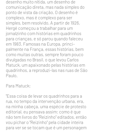
desenho muito nítida, um desenho de
comunicação direta, mas nada simples do
ponto de vista da criação. O desenho é
comple­xo, mas é complexo para ser
simples, bem resolvido. A partir de 1926,
Hergé começou a trabalhar para um
jornalzinho com histórias em quadrinhos
para crianças, e só pa­rou quando faleceu
em 1983. Famosas na Europa, princi­
palmente na França, essas histórias, bem
como muitas ou­tras, sempre foram pouco
divulgadas no Brasil, o que levou Carlos
Matuck, um apaixonado pelas histórias em
quadri­nhos, a reproduzi-las nas ruas de São
Paulo.
Para Matuck:
"Essa coisa de levar os quadrinhos para a
rua, no tempo da intervenção urbana, era,
na minha cabeça, uma espécie de protesto
editorial, eu pensava assim: como é que
não tem livros do "Reizinho" editados, então
vou pichar o "Reizinho" pela cidade inteira
para ver se se tocam que é um personagem