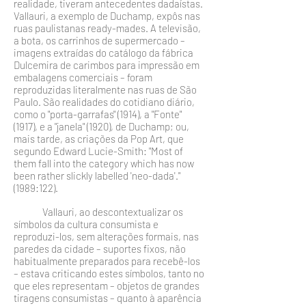
realidade, tiveram antecedentes dadaístas.
Vallauri, a exemplo de Duchamp, expôs nas
ruas paulistanas ready-mades. A televisão,
a bota, os carrinhos de supermercado –
imagens extraídas do catálogo da fábrica
Dulcemira de ca­rimbos para impressão em
embalagens comerciais – foram
reproduzidas literalmente nas ruas de São
Paulo. São reali­dades do cotidiano diário,
como o "porta-garrafas" (1914), a "Fonte"
(1917), e a "janela" (1920), de Duchamp; ou,
mais tarde, as criações da Pop Art, que
segundo Edward Lucie-Smith: "Most of
them fall into the category which has now
been rather slickly labelled 'neo-dada'."
(1989:122).
Vallauri, ao descontextualizar os
símbolos da cultura consumista e
reproduzi-los, sem alterações formais, nas
pare­des da cidade – suportes fixos, não
habitualmente prepara­dos para recebê-los
– estava criticando estes símbolos, tanto no
que eles representam – objetos de grandes
tiragens consumistas – quanto à aparência