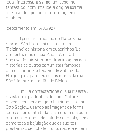
legal, interessantíssimo, um desenho
fantás­tico, com uma idéia originalíssima
que já andou por aqui e que ninguém
conhece."
(depoimento em 15/05/92).
O primeiro trabalho de Matuck, nas
ruas de São Pau­lo, foi a silhueta do
"Reizinho" da história em quadrinhos "La
Contestazione di sua Maestá", de Otto
Soglow. Depois vie­ram outras imagens das
histórias de outros cartunistas fa­mosos,
como o Tintin e o Ladrão, de autoria do
Hergé, que apareceram nos muros da rua
São Vicente, na região do Bixiga.
Em "La contestazione di sua Maestá",
revista em qua­drinhos de onde Matuck
buscou seu personagem Reizinho, o autor,
Otto Soglow, usando as imagens de forma
jocosa, nos conta todas as mordomias com
as quais um chefe de estado se regala, bem
como toda a bajulação que os súditos
prestam ao seu chefe. Logo, não era e nem