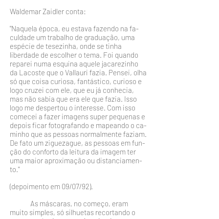
Waldemar Zaidler conta:
"Naquela época, eu estava fazendo na fa­
culdade um trabalho de graduação, uma
espécie de tesezinha, onde se tinha
liberda­de de escolher o tema. Foi quando
reparei numa esquina aquele jacarezinho
da La­coste que o Vallauri fazia. Pensei, olha
só que coisa curiosa, fantástico, curioso e
logo cruzei com ele, que eu já conhecia,
mas não sabia que era ele que fazia. Isso
logo me despertou o interesse. Com isso
come­cei a fazer imagens super pequenas e
de­pois ficar fotografando e mapeando o ca­
minho que as pessoas normalmente faziam.
De fato um ziguezague, as pessoas em fun­
ção do conforto da leitura da imagem ter
uma maior aproximação ou distanciamen­
to."
(depoimento em 09/07/92).
As máscaras, no começo, eram
muito simples, só si­lhuetas recortando o