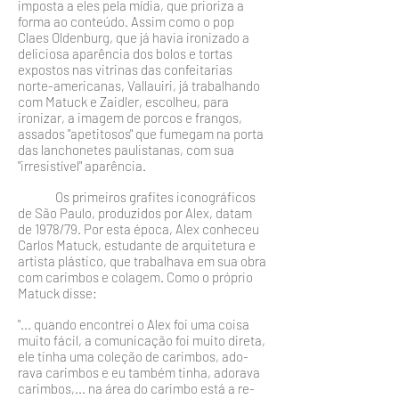
imposta a eles pela mídia, que prioriza a
forma ao conteúdo. Assim como o pop
Claes Oldenburg, que já havia ironizado a
deliciosa aparência dos bolos e tortas
expostos nas vitrinas das confeitarias
norte-americanas, Vallauiri, já trabalhando
com Matuck e Zaidler, escolheu, para
ironizar, a imagem de porcos e frangos,
assa­dos "apetitosos" que fumegam na porta
das lanchonetes pau­listanas, com sua
"irresistível" aparência.
Os primeiros grafites iconográficos
de São Paulo, pro­duzidos por Alex, datam
de 1978/79. Por esta época, Alex conheceu
Carlos Matuck, estudante de arquitetura e
artista plástico, que trabalhava em sua obra
com carimbos e cola­gem. Como o próprio
Matuck disse:
"... quando encontrei o Alex foi uma coisa
muito fácil, a comunicação foi muito dire­ta,
ele tinha uma coleção de carimbos, ado­
rava carimbos e eu também tinha, adorava
carimbos,... na área do carimbo está a re­