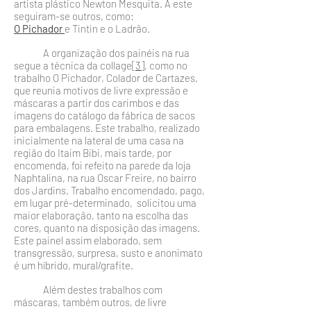
artista plástico Newton Mesquita. A este
seguiram-se outros, como:
O Pichador
e Tintin e o Ladrão.
A organização dos painéis na rua
segue a técnica da collage
[3]
, como no
trabalho O Pichador, Colador de Carta­zes,
que reunia motivos de livre expressão e
máscaras a partir dos carimbos e das
imagens do catálogo da fábrica de sacos
para embalagens. Este trabalho, realizado
inicialmente na lateral de uma casa na
região do Itaim Bibi, mais tarde, por
encomenda, foi refeito na parede da loja
Naphtalina, na rua Oscar Freire, no bairro
dos Jardins. Trabalho encomen­dado, pago,
em lugar pré-determinado, solicitou uma
maior elaboração, tanto na escolha das
cores, quanto na disposição das imagens.
Este painel assim elaborado, sem
transgressão, surpresa, susto e anonimato
é um híbrido, mu­ral/grafite.
Além destes trabalhos com
máscaras, também outros, de livre