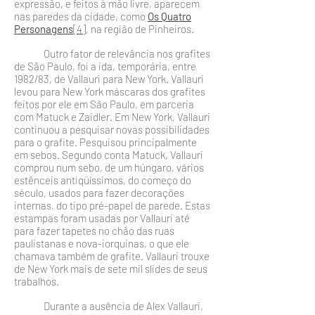
expressão, e feitos à mão livre, aparecem
nas paredes da cidade, como
Os Quatro
Personagens
[4]
, na região de Pinheiros.
Outro fator de relevância nos grafites
de São Paulo, foi a ida, temporária, entre
1982/83, de Vallauri para New York. Vallauri
levou para New York máscaras dos grafites
feitos por ele em São Paulo, em parceria
com Matuck e Zaidler. Em New York, Vallauri
continuou a pesquisar novas possi­bilidades
para o grafite. Pesquisou principalmente
em sebos. Segundo conta Matuck, Vallauri
comprou num sebo, de um húngaro, vários
estênceis antiqüíssimos, do começo do
sécu­lo, usados para fazer decorações
internas, do tipo pré-papel de parede. Estas
estampas foram usadas por Vallauri até
para fazer tapetes no chão das ruas
paulistanas e nova-iorquinas, o que ele
chamava também de grafite. Vallauri trouxe
de New York mais de sete mil slides de seus
trabalhos.
Durante a ausência de Alex Vallauri,