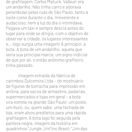
de grafitagem, Carlos Matuck, Val­lauri era
um andarilho. Não tinha carro e adorava
perambular pelas ruas de São Paulo, tanto à
noite como durante o dia. Irreverente e
audacioso, nem a luz do dia o intimidava.
Pegava um táxi e sempre descia antes do
lugar para onde se dirigia, com o objetivo de
observar a cidade, os lugares inte­ressantes
e... logo surgia uma imagem! A princípio: a
bota. A bota de um andarilho, aquela que
seria sua principal marca, um signo indicial
de que por ali, o então anônimo grafiteiro,
tinha passado.
Imagem extraída da fábrica de
carimbos Dulcemira Ltda – do mostruário
de figuras de borracha para impressão em
anilina, para sacos de armazéns, padarias,
supermercados e lojas em geral – a bota
vira estrela na grande São Paulo; um poste,
um muro, ou, quem sabe, uma fachada de
loja, eram alvos prediletos para uma rápida
grafitagem. A bota logo foi seguida pela
pantera negra, imagem da história em
quadrinhos "Jungle Jim" (no Brasil: "Jim das