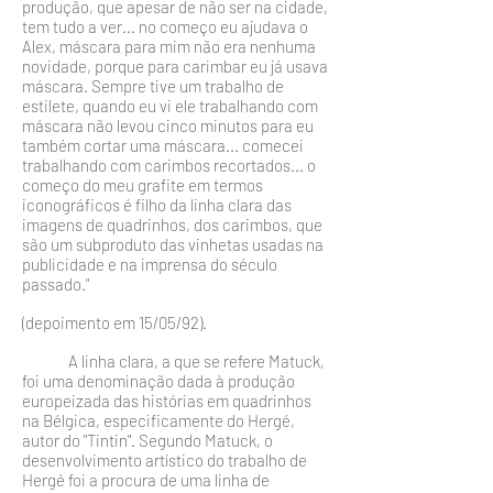
produção, que apesar de não ser na cidade,
tem tudo a ver... no começo eu ajudava o
Alex, máscara para mim não era nenhuma
novidade, porque para carimbar eu já usa­va
máscara. Sempre tive um trabalho de
estilete, quando eu vi ele trabalhando com
máscara não levou cinco minutos para eu
também cortar uma máscara... comecei
tra­balhando com carimbos recortados... o
co­meço do meu grafite em termos
iconográ­ficos é filho da linha clara das
imagens de quadrinhos, dos carimbos, que
são um sub­produto das vinhetas usadas na
publicidade e na imprensa do século
passado."
(depoi­mento em 15/05/92).
A linha clara, a que se refere Matuck,
foi uma deno­minação dada à produção
europeizada das histórias em qua­drinhos
na Bélgica, especificamente do Hergé,
autor do "Tintin". Segundo Matuck, o
desenvolvimento artístico do tra­balho de
Hergé foi a procura de uma linha de