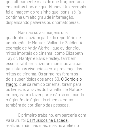
gestalticamente mais do que fragmentada
em muitas tiras de quadrinhos. Um exemplo
foi a imagem do reizinho que, por si só, já
continha um alto grau de informação,
dispensando palavras ou ono­matopéias.
Mas não só as imagens dos
quadrinhos faziam parte do repertório de
admiração de Matuck, Vallauri e Zaidler. A
exemplo de Andy Warhol, que evidenciou
mitos imortais do cinema, como Elizabeth
Taylor, Marilyn e Elvis Presley, também
esses grafiteiros fizeram com que as ruas
paulista­nas vivenciassem a presença dos
mitos do cinema. Os primei­ros foram os
dois super ídolos dos anos 50,
O Gordo e o
Magro
, que saíram do cinema, foram para
os livros, e, atra­vés do trabalho de Matuck,
começaram a fazer parte não só do mundo
mágico/mitológico do cinema, como
também do cotidiano das pessoas.
O primeiro trabalho, em parceria com
Vallauri, foi
Os Músicos na Escada
,
realizado não nas ruas, mas no ateliê do