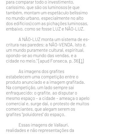
para com­parar todo o investimento,
caríssimo, que são os luminosos (e que
também, montam um espetáculo belíssimo
no mundo urbano, especialmente no alto
dos edifícios) com as pichações luminosas,
embaixo, como se fos­se LUZ e NÃO-LUZ.
A NÃO-LUZ monta um sistema de es­
critura nas paredes: a NÃO-VENDA. Isto é,
um mundo puramente cultural, espiritual,
opondo-se ao mundo das vendas, e a
cidade no meio." [apud Fonseca, p. 36)
[1]
As imagens dos grafites
estabelecem uma competição entre o
produto anunciado e a imagem grafitada.
Na compe­tição, um lado sempre sai
enfraquecido; o grafite, ao dispu­tar o
mesmo espaço – a cidade – ameaça o apelo
comercial e, surge daí, o protesto de muitos
comerciantes, que alegam serem os
grafites "poluidores" do espaço.
Essas imagens de Vallauri,
realidades e não representa­ções da