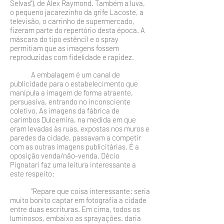
Selvas"), de Alex Raymond. Também a luva,
o pequeno jacarezinho da grife Lacoste, a
televisão, o carrinho de supermercado,
fizeram parte do repertório desta época. A
máscara do tipo estêncil e o spray
permitiam que as imagens fossem
reproduzidas com fidelidade e rapidez.
A embalagem é um canal de
publicidade para o estabe­lecimento que
manipula a imagem de forma atraente,
persuasiva, entrando no inconsciente
coletivo. As imagens da fábrica de
carimbos Dulcemira, na medida em que
eram levadas às ruas, expostas nos muros e
paredes da cidade, pas­savam a competir
com as outras imagens publicitárias. É a
oposição venda/não-venda. Décio
Pignatari faz uma leitura interessante a
este respeito:
"Repare que coisa interessante: seria
muito bonito captar em fotografia a cidade
entre duas escrituras. Em cima, todos os
lumino­sos, embaixo as sprayações. daria