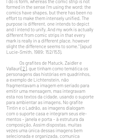
I do is form, whereas the co­mic strip is not
formed in the sense I'm using the word; the
comics have shapes, but there has been no
effort to make them intensely unified. The
purpose is different, one intends to depict
and I intend to unify. And my work is actually
different from comic strips in that every
mark is really in a different place, however
slight the difference seems to some." {apud
Lucie-Smith, 1989: 152/153).
Os grafites de Matuck, Zaidler e
Vallauri
[2]
, que ti­nham como temática os
personagens das histórias em qua­drinhos,
a exemplo de Lichtenstein, não
fragmentavam a imagem em seriado para
emitir uma mensagem, mas inte­gravam
esta nos textos da cidade, usando o suporte
para ambientar as imagens. No grafite
Tintin e o Ladrão, as imagens dialogam
com o suporte casa e integram seus ele­
mentos – janela e porta – à estrutura da
composição. Assim dispostas, muitas
vezes uma única dessas imagens bem
selecionada e organizada, comunica