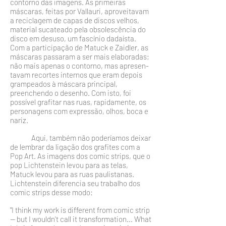
contorno das imagens. As primeiras
máscaras, feitas por Vallauri, aproveitavam
a reciclagem de capas de discos velhos,
material sucateado pela obsolescên­cia do
disco em desuso, um fascínio dadaísta.
Com a parti­cipação de Matuck e Zaidler, as
máscaras passaram a ser mais elaboradas;
não mais apenas o contorno, mas apresen­
tavam recortes internos que eram depois
grampeados à más­cara principal,
preenchendo o desenho. Com isto, foi
possí­vel grafitar nas ruas, rapidamente, os
personagens com ex­pressão, olhos, boca e
nariz.
Aqui, também não poderíamos deixar
de lembrar da ligação dos grafites com a
Pop Art. As imagens dos comic strips, que o
pop Lichtenstein levou para as telas,
Matuck levou para as ruas paulistanas.
Lichtenstein diferencia seu trabalho dos
comic strips desse modo:
"I think my work is different from comic strip
— but I wouldn't call it transformation... What