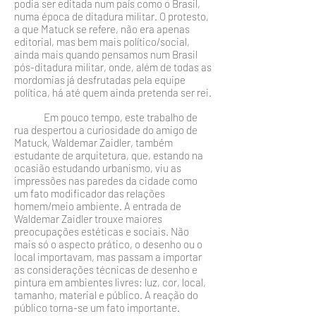
podia ser edita­da num país como o Brasil,
numa época de ditadura militar. O protesto,
a que Matuck se refere, não era apenas
edito­rial, mas bem mais político/social,
ainda mais quando pen­samos num Brasil
pós-ditadura militar, onde, além de todas as
mordomias já desfrutadas pela equipe
política, há até quem ainda pretenda ser rei.
Em pouco tempo, este trabalho de
rua despertou a curiosidade do amigo de
Matuck, Waldemar Zaidler, tam­bém
estudante de arquitetura, que, estando na
ocasião es­tudando urbanismo, viu as
impressões nas paredes da cida­de como
um fato modificador das relações
homem/meio ambiente. A entrada de
Waldemar Zaidler trouxe maiores
preocupações estéticas e sociais. Não
mais só o aspecto prático, o desenho ou o
local importavam, mas passam a importar
as considerações técnicas de desenho e
pintura em ambientes livres: luz, cor, local,
tamanho, material e públi­co. A reação do
público torna-se um fato importante.